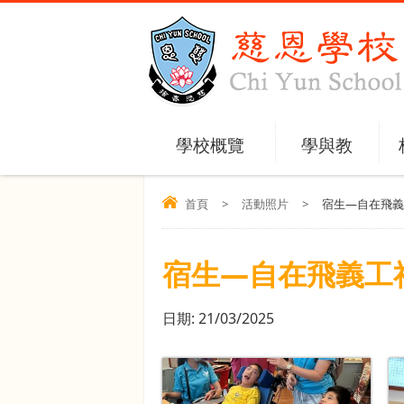
學校概覽
學與教
首頁
>
活動照片
>
宿生—自在飛義
宿生—自在飛義工
日期:
21/03/2025