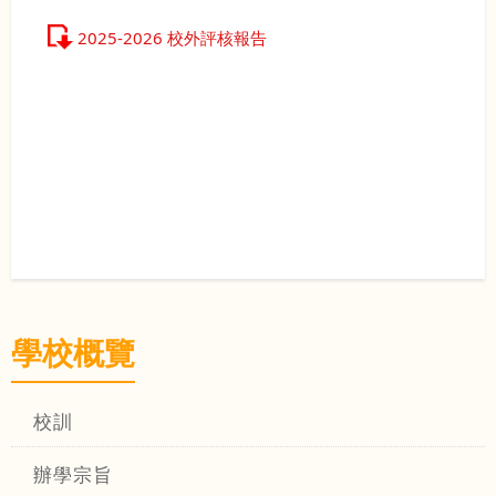
2025-2026 校外評核報告
學校概覽
校訓
辦學宗旨